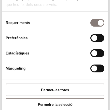
que heu fet dels seus serveis.
Selecció
Requeriments
de
consentiment
Preferències
Estadístiques
Màrqueting
Permet-les totes
Permetre la selecció