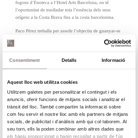
fogons d’Enoteca a l’Hotel Arts Barcelona, on té
l’oportunitat de traslladar tota l’essència dels seus
orígens a la Costa Brava fins a la costa barcelonina.
Paco Pérez treballa per assolir l’objectiu de guanyar-se
la complicitat dels seus comensals cada dia, mitjançant
un concepte únic i innovador que es descriu com la
frescor del mar i l’essència del producte.
Consentiment
Detalls
Informació
Aquest lloc web utilitza cookies
Utilitzem galetes per personalitzar el contingut i els
anuncis, oferir funcions de mitjans socials i analitzar el
trànsit del lloc. També compartim la informació sobre
com feu servir el nostre lloc amb els partners de mitjans
socials, de publicitat i d'anàlisis amb qui col·laborem. Al
seu torn, ells la poden combinar amb altres dades que
els hàgiu proporcionat o hagin recopilat a partir de l'ús