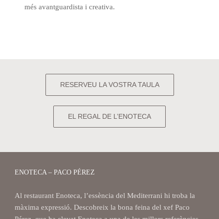
més avantguardista i creativa.
RESERVEU LA VOSTRA TAULA
EL REGAL DE L’ENOTECA
ENOTECA – PACO PÉREZ
Al restaurant Enoteca, l’essència del Mediterrani hi troba la
màxima expressió. Descobreix la bona feina del xef Paco
Pérez, que ha elevat Enoteca a una de les millors referències