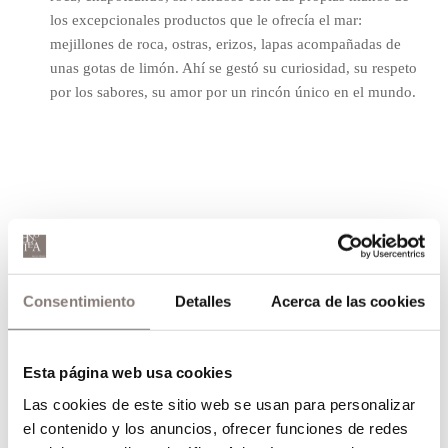
los excepcionales productos que le ofrecía el mar:
mejillones de roca, ostras, erizos, lapas acompañadas de
unas gotas de limón. Ahí se gestó su curiosidad, su respeto
por los sabores, su amor por un rincón único en el mundo.
De aquí nace hace 17 años Enoteca, que se puede
definir como una perla de la Costa Brava llegada para
Consentimiento
Detalles
Acerca de las cookies
envolver este privilegiado enclave de Barcelona con la
esencia de los rincones de la geografía ampurdanesa al
conectar la naturaleza con los sentidos, convirtiéndose
Esta página web usa cookies
en toda una experiencia para disfrutar, compartir y
saborear un lujo genuino.
Las cookies de este sitio web se usan para personalizar
el contenido y los anuncios, ofrecer funciones de redes