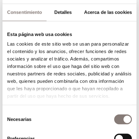
Polvorón de pesto
Consentimiento
Detalles
Acerca de las cookies
Un pez llamado Iris
Flan de anchoa
·
Esta página web usa cookies
Tartar de atún, milhojas, caviar y nori
·
Las cookies de este sitio web se usan para personalizar
Pulpo ligeramente ahumado en dos cortes, olivas,
el contenido y los anuncios, ofrecer funciones de redes
tomate y algas
sociales y analizar el tráfico. Además, compartimos
·
información sobre el uso que haga del sitio web con
Espardeña desnuda, miso de yuzu, pie de ternera y
nuestros partners de redes sociales, publicidad y análisis
capuchina
web, quienes pueden combinarla con otra información
·
que les haya proporcionado o que hayan recopilado a
Lubina en un satinado de huerta y mar
partir del uso que haya hecho de sus servicios.
·
Láminas de Wagyu en un manto de verano
Selección
·
Necesarias
de
Cítricos ’26
consentimiento
·
Preferencias