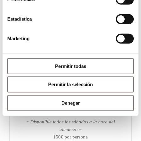
Turrón de coco, frambuesa y chocolate
·
Todo al cacao pacari
Estadística
·
‘Petits fours’
Marketing
Maridaje de vinos disponible a partir de 120€ por
persona
~
Permitir todas
Nuestro menú puede variar según la disponibilidad
de los productos
Permitir la selección
Denegar
EL ARROZ DE PACO
~ Disponible todos los sábados a la hora del
almuerzo ~
150€ por persona