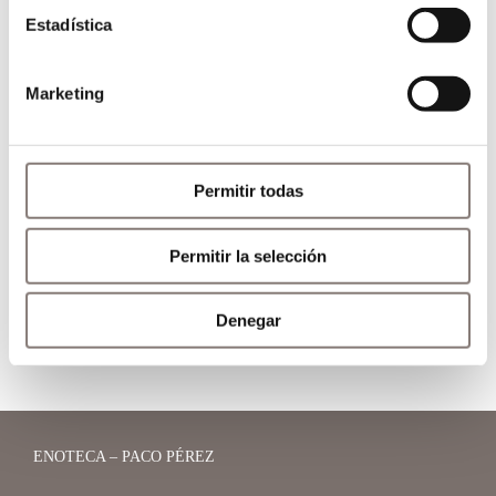
Cena especial para III Festival Gastronómico CORPINAT
Estadística
en Bodegas de Recaredo
La alta gastronomía y la amistad reúnen a seis grandes
Marketing
chefs españoles en la celebración del décimo aniversario
de Enoteca Paco Pérez
K22: Un nuevo DO Penedès hecho a medida para el
Permitir todas
estrellado Enoteca
Permitir la selección
Vive una experiencia gastronómica única, de la mano
cuatro de chefs con estrella Michelin
Denegar
ENOTECA – PACO PÉREZ