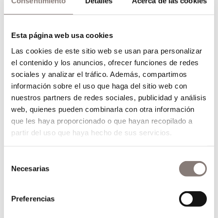
Consentimiento
Detalles
Acerca de las cookies
Comparte nuestra entrada
Esta página web usa cookies
Las cookies de este sitio web se usan para personalizar
el contenido y los anuncios, ofrecer funciones de redes
sociales y analizar el tráfico. Además, compartimos
información sobre el uso que haga del sitio web con
nuestros partners de redes sociales, publicidad y análisis
web, quienes pueden combinarla con otra información
que les haya proporcionado o que hayan recopilado a
Buscar
partir del uso que haya hecho de sus servicios.
Selección
Necesarias
de
Entradas recientes
consentimiento
Preferencias
15 aniversario Enoteca Paco Pérez