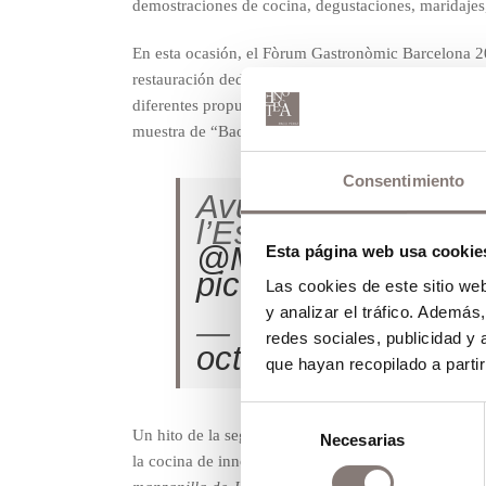
demostraciones de cocina, degustaciones, maridajes,
En esta ocasión, el Fòrum Gastronòmic Barcelona 20
restauración dedicado a las cocinas del mundo. Un to
diferentes propuestas culinarias que trasladaron a los
muestra de “Baos” asiáticos, protagonistas de la car
Consentimiento
Avui la cuina asiàt
l’Espai Cuines. No
@Miramar_P_Pere
Esta página web usa cookie
pic.twitter.com/xy
Las cookies de este sitio we
y analizar el tráfico. Ademá
— Fòrum Gastronò
redes sociales, publicidad y
octobre 2016
que hayan recopilado a parti
Selección
Un hito de la segunda jornada del Fòrum Gastronòmi
Necesarias
de
la cocina de innovación.
Estrellas de mar de jugo d
consentimiento