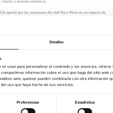
 charlas y sesiones temáticas.
16 apostó por las creaciones del chef Paco Pérez en un espacio de
tal de 8 restaurantes, todos de la ciudad de Barcelona, ofrecieron
 visitantes a distintos países. Paco Pérez, por su parte, sirvió una
ta de una taberna gastronómica del chef.
Detalles
ica és la protagonista de
 us perdeu els Baos de
z
@BaoBarBarcelona
s
pLCK6epx
b se usan para personalizar el contenido y los anuncios, ofrecer
s, compartimos información sobre el uso que haga del sitio web 
mic (@FGastronomic)
25
 análisis web, quienes pueden combinarla con otra información q
r del uso que haya hecho de sus servicios.
c fue la demostración de Paco Pérez dedicada al universo creativo y
Preferencias
Estadística
e moluscos y algas
y un
‘Jardín’ helado con miel, capuchinas,