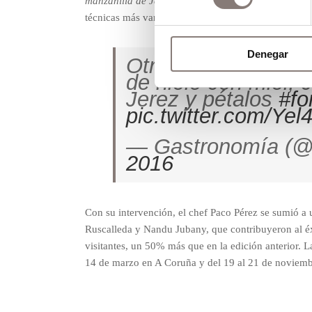
manzanilla de Jerez y pétalos
fueron algunas de las c
técnicas más vanguardistas de la
cocina Mediterrán
Denegar
Otro bocado de
@M
de hielo con miel, 
Jerez y pétalos
#fo
pic.twitter.com/Ye
— Gastronomía (
2016
Con su intervención, el chef Paco Pérez se sumió a u
Ruscalleda y Nandu Jubany, que contribuyeron al é
visitantes, un 50% más que en la edición anterior. 
14 de marzo en A Coruña y del 19 al 21 de noviemb