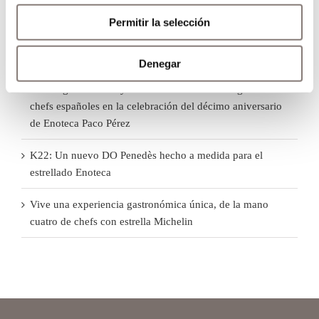
15 aniversario Enoteca Paco Pérez
Permitir la selección
Cena especial para III Festival Gastronómico CORPINAT
en Bodegas de Recaredo
Denegar
La alta gastronomía y la amistad reúnen a seis grandes
chefs españoles en la celebración del décimo aniversario
de Enoteca Paco Pérez
K22: Un nuevo DO Penedès hecho a medida para el
estrellado Enoteca
Vive una experiencia gastronómica única, de la mano
cuatro de chefs con estrella Michelin