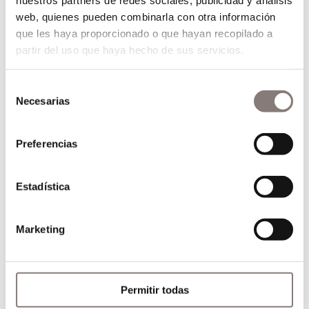
web, quienes pueden combinarla con otra información
que les haya proporcionado o que hayan recopilado a
Comparte nuestra entrada
partir del uso que haya hecho de sus servicios.
Selección
Necesarias
de
consentimiento
Preferencias
Estadística
Buscar
Marketing
Entradas recientes
Permitir todas