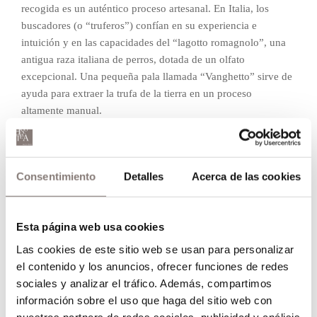
recogida es un auténtico proceso artesanal. En Italia, los
buscadores (o “truferos”) confían en su experiencia e
intuición y en las capacidades del “lagotto romagnolo”, una
antigua raza italiana de perros, dotada de un olfato
excepcional. Una pequeña pala llamada “Vanghetto” sirve de
ayuda para extraer la trufa de la tierra en un proceso
altamente manual.
Menú “Tartufo Bianco” en Enoteca Paco Pérez
Para elaborar su menú degustación especial “Tartufo Bianco”,
Consentimiento
Detalles
Acerca de las cookies
el chef Paco Pérez recibe las mejores trufas blancas
especialmente seleccionadas por los buscadores más
expertos. Una fragancia agradable y una consistencia dura,
Esta página web usa cookies
pero resistente al tacto, son los primeros criterios de calidad.
Las cookies de este sitio web se usan para personalizar
La experiencia del chef multiestrellado y la excelente calidad
el contenido y los anuncios, ofrecer funciones de redes
de los ingredientes son las claves para hacer de este menú
sociales y analizar el tráfico. Además, compartimos
degustación una delicada experiencia sensorial.
información sobre el uso que haga del sitio web con
nuestros partners de redes sociales, publicidad y análisis